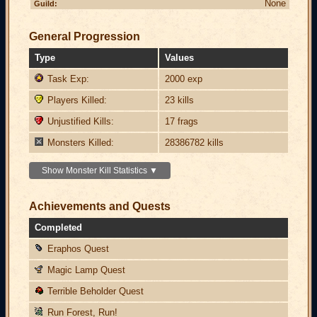
None
Guild:
General Progression
Type
Values
Task Exp:
2000 exp
Players Killed:
23 kills
Unjustified Kills:
17 frags
Monsters Killed:
28386782 kills
Show Monster Kill Statistics ▼
Achievements and Quests
Completed
Eraphos Quest
Magic Lamp Quest
Terrible Beholder Quest
Run Forest, Run!