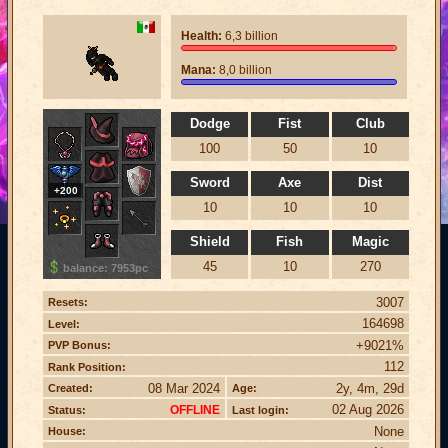
Health:
6,3 billion
Mana:
8,0 billion
Dodge
Fist
Club
100
50
10
Sword
Axe
Dist
+200
10
10
10
Shield
Fish
Magic
45
10
270
balance: 7953pc
3007
Resets:
164698
Level:
+9021%
PVP Bonus:
112
Rank Position:
08 Mar 2024
2y, 4m, 29d
Created:
Age:
02 Aug 2026
OFFLINE
Status:
Last login:
None
House: