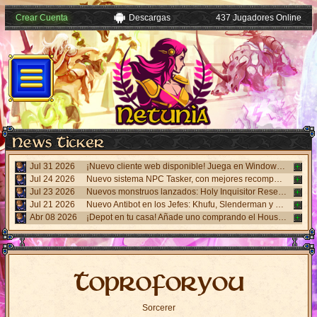
Crear Cuenta
Descargas
437 Jugadores Online
Jul 31 2026
¡Nuevo cliente web disponible! Juega en Windows, Android y iPhone sin necesidad de instalar nada. Accede desde el panel "Mi Cuenta".
Jul 24 2026
Nuevo sistema NPC Tasker, con mejores recompensas y tareas de eventos. Visita al NPC Tasker con el Cliente Universal actualizado.
Jul 23 2026
Nuevos monstruos lanzados: Holy Inquisitor Reset 4000 y Gunsmoke Reset 4200. Refinación en la estatua Rigel, caza 6.
Jul 21 2026
Nuevo Antibot en los Jefes: Khufu, Slenderman y Carnage. Responde un desafío visual al hablar con los NPCs guardias para acceder a las salas.
Abr 08 2026
¡Depot en tu casa! Añade uno comprando el House Depot Pack en la Shop. Límite de 1 por casa.
Toproforyou
Sorcerer