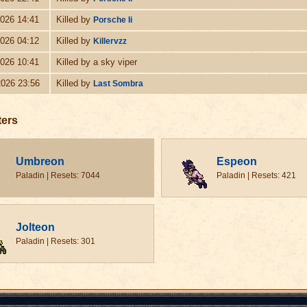
2026 14:41
Killed by
Porsche Ii
2026 04:12
Killed by
Killervzz
2026 10:41
Killed by a sky viper
2026 23:56
Killed by
Last Sombra
ters
Umbreon
Espeon
Paladin | Resets: 7044
Paladin | Resets: 421
Jolteon
Paladin | Resets: 301