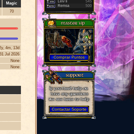
Leiv Ii
545
Magic
Remsa
500
70
2y, 4m, 13d
31 Jul 2026
Comprar Puntos
None
None
Contactar Soporte