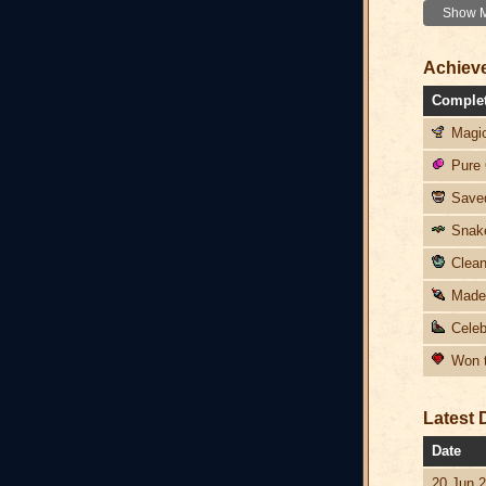
Show Mo
Achiev
Comple
Magic
Pure 
Saved
Snake
Clean
Made 
Celeb
Won t
Latest 
Date
20 Jun 