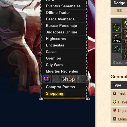
Dodge
Eventos Semanales
100
Offline Trader
Pesca Avanzada
Buscar Personaje
Jugadores Online
Highscores
+780
Encuestas
Casas
Gremios
balanc
City Wars
Muertes Recientes
General
Type
Comprar Puntos
Shopping
Task 
Player
Unjust
Monst