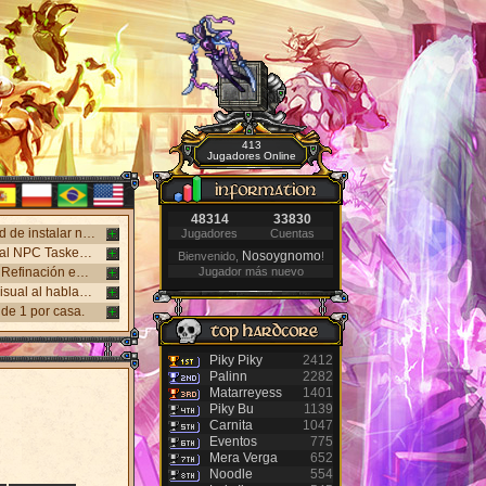
413
Jugadores Online
48314
33830
¡Nuevo cliente web disponible! Juega en Windows, Android y iPhone sin necesidad de instalar nada. Accede desde el panel "Mi Cuenta".
Jugadores
Cuentas
Nuevo sistema NPC Tasker, con mejores recompensas y tareas de eventos. Visita al NPC Tasker con el Cliente Universal actualizado.
Nosoygnomo
Bienvenido,
!
Nuevos monstruos lanzados: Holy Inquisitor Reset 4000 y Gunsmoke Reset 4200. Refinación en la estatua Rigel, caza 6.
Jugador más nuevo
Nuevo Antibot en los Jefes: Khufu, Slenderman y Carnage. Responde un desafío visual al hablar con los NPCs guardias para acceder a las salas.
de 1 por casa.
Piky Piky
2412
Palinn
2282
Matarreyess
1401
Piky Bu
1139
Carnita
1047
Eventos
775
Mera Verga
652
Noodle
554