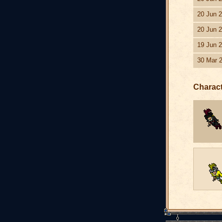
20 Jun 
20 Jun 
19 Jun 
30 Mar 
Charac