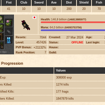
Fist
Club
Sword
Axe
Dist
Shield
Fish
41
10
10
10
200
20
70
Health:
146,8 billion
(146813885977)
Mana:
64,0 billion
(64093753756)
7044
27 Mar 2024
Resets:
Created:
Age:
457426
Level:
Status:
Last login:
OFFLINE
+21132%
PVP Bonus:
House:
e: 0pc
7
Rank Position:
Guild:
 Progression
Values
Exp:
308000 exp
s Killed:
1274 kills
ified Kills:
177 frags
ers Killed:
1847879 kills