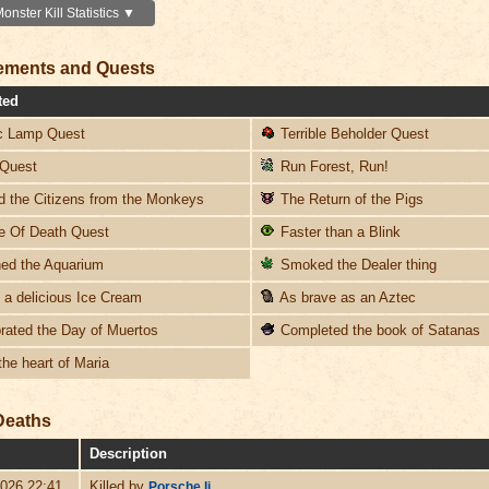
nster Kill Statistics ▼
ements and Quests
ted
 Lamp Quest
Terrible Beholder Quest
Quest
Run Forest, Run!
 the Citizens from the Monkeys
The Return of the Pigs
 Of Death Quest
Faster than a Blink
ed the Aquarium
Smoked the Dealer thing
a delicious Ice Cream
As brave as an Aztec
rated the Day of Muertos
Completed the book of Satanas
he heart of Maria
Deaths
Description
2026 22:41
Killed by
Porsche Ii