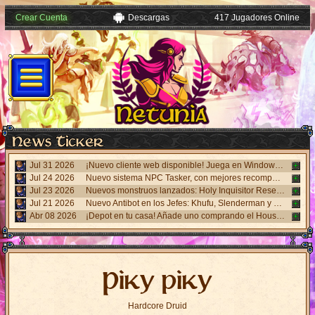
Crear Cuenta
Descargas
417 Jugadores Online
Jul 31 2026
¡Nuevo cliente web disponible! Juega en Windows, Android y iPhone sin necesidad de instalar nada. Accede desde el panel "Mi Cuenta".
Jul 24 2026
Nuevo sistema NPC Tasker, con mejores recompensas y tareas de eventos. Visita al NPC Tasker con el Cliente Universal actualizado.
Jul 23 2026
Nuevos monstruos lanzados: Holy Inquisitor Reset 4000 y Gunsmoke Reset 4200. Refinación en la estatua Rigel, caza 6.
Jul 21 2026
Nuevo Antibot en los Jefes: Khufu, Slenderman y Carnage. Responde un desafío visual al hablar con los NPCs guardias para acceder a las salas.
Abr 08 2026
¡Depot en tu casa! Añade uno comprando el House Depot Pack en la Shop. Límite de 1 por casa.
Piky piky
Hardcore Druid