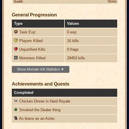
None
Guild:
General Progression
Type
Values
Task Exp:
0 exp
Players Killed:
16 kills
Unjustified Kills:
0 frags
Monsters Killed:
29453 kills
Show Monster Kill Statistics ▼
Achievements and Quests
Completed
Chicken Dinner in Hard Royale
Smoked the Dealer thing
As brave as an Aztec