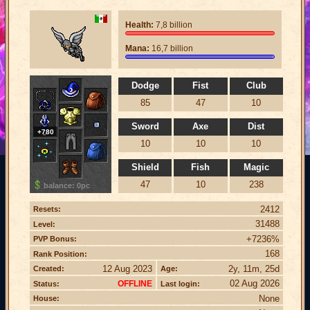
Health:
7,8 billion
Mana:
16,7 billion
Dodge
Fist
Club
85
47
10
Sword
Axe
Dist
+780
10
10
10
Shield
Fish
Magic
47
10
238
balance: 0pc
2412
Resets:
31488
Level:
+7236%
PVP Bonus:
168
Rank Position:
12 Aug 2023
2y, 11m, 25d
Created:
Age:
02 Aug 2026
OFFLINE
Status:
Last login:
None
House: