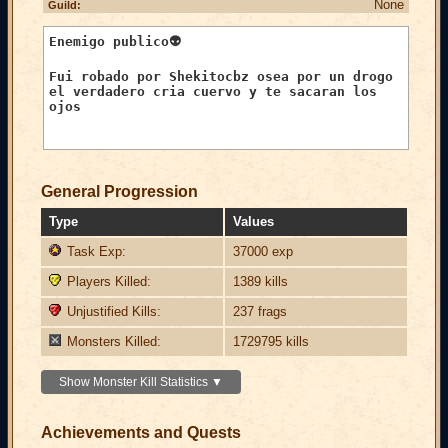
None
Guild:
General Progression
Type
Values
Task Exp:
37000 exp
Players Killed:
1389 kills
Unjustified Kills:
237 frags
Monsters Killed:
1729795 kills
Show Monster Kill Statistics ▼
Achievements and Quests