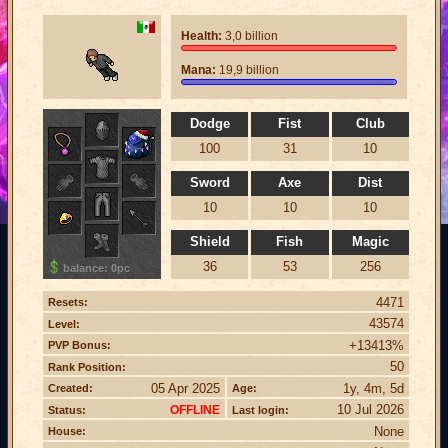
Health:
3,0 billion
Mana:
19,9 billion
Dodge
Fist
Club
100
31
10
Sword
Axe
Dist
10
10
10
Shield
Fish
Magic
36
53
256
balance: 0pc
4471
Resets:
43574
Level:
+13413%
PVP Bonus:
50
Rank Position:
05 Apr 2025
1y, 4m, 5d
Created:
Age:
10 Jul 2026
OFFLINE
Status:
Last login:
None
House: