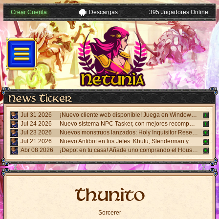
Crear Cuenta
Descargas
395 Jugadores Online
Jul 31 2026
¡Nuevo cliente web disponible! Juega en Windows, Android y iPhone sin necesidad de instalar nada. Accede desde el panel "Mi Cuenta".
Jul 24 2026
Nuevo sistema NPC Tasker, con mejores recompensas y tareas de eventos. Visita al NPC Tasker con el Cliente Universal actualizado.
Jul 23 2026
Nuevos monstruos lanzados: Holy Inquisitor Reset 4000 y Gunsmoke Reset 4200. Refinación en la estatua Rigel, caza 6.
Jul 21 2026
Nuevo Antibot en los Jefes: Khufu, Slenderman y Carnage. Responde un desafío visual al hablar con los NPCs guardias para acceder a las salas.
Abr 08 2026
¡Depot en tu casa! Añade uno comprando el House Depot Pack en la Shop. Límite de 1 por casa.
Thunito
Sorcerer