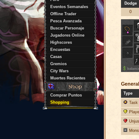
Dodge
Eventos Semanales
0
Offline Trader
Pesca Avanzada
Buscar Personaje
Jugadores Online
Highscores
Encuestas
Casas
Gremios
balanc
City Wars
Muertes Recientes
General
Type
Comprar Puntos
Shopping
Task 
Player
Unjust
Monst