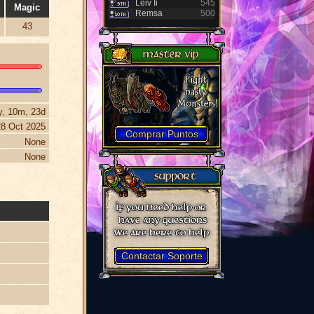
Leiv Ii
545
Magic
Remsa
500
43
y, 10m, 23d
28 Oct 2025
Comprar Puntos
None
None
Contactar Soporte