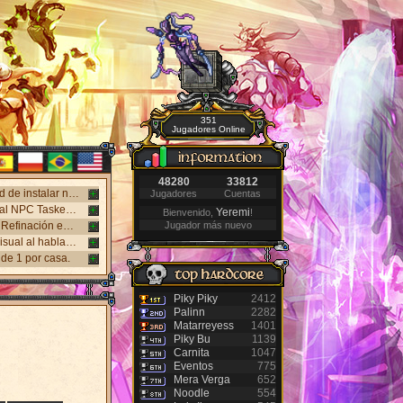
351
Jugadores Online
48280
33812
¡Nuevo cliente web disponible! Juega en Windows, Android y iPhone sin necesidad de instalar nada. Accede desde el panel "Mi Cuenta".
Jugadores
Cuentas
Nuevo sistema NPC Tasker, con mejores recompensas y tareas de eventos. Visita al NPC Tasker con el Cliente Universal actualizado.
Yeremi
Bienvenido,
!
Nuevos monstruos lanzados: Holy Inquisitor Reset 4000 y Gunsmoke Reset 4200. Refinación en la estatua Rigel, caza 6.
Jugador más nuevo
Nuevo Antibot en los Jefes: Khufu, Slenderman y Carnage. Responde un desafío visual al hablar con los NPCs guardias para acceder a las salas.
de 1 por casa.
Piky Piky
2412
Palinn
2282
Matarreyess
1401
Piky Bu
1139
Carnita
1047
Eventos
775
Mera Verga
652
Noodle
554