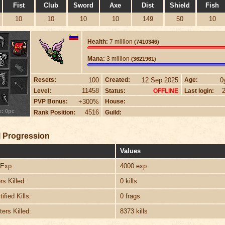
Fist
Club
Sword
Axe
Dist
Shield
Fish
10
10
10
10
149
50
10
Health:
7 million
(7410346)
Mana:
3 million
(3621961)
100
12 Sep 2025
0
Resets:
Created:
Age:
11458
Level:
Status:
Last login:
OFFLINE
+300%
PVP Bonus:
House:
e: 0pc
4516
Rank Position:
Guild:
 Progression
Values
Exp:
4000 exp
s Killed:
0 kills
ified Kills:
0 frags
ers Killed:
8373 kills