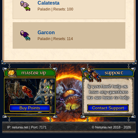
Calatesta
Paladin | Resets: 100
Garcon
Paladin | Resets: 114
Buy Points
Contact Support
IP: netunia.net | Port: 7171
© Netunia.net 2018 - 2026