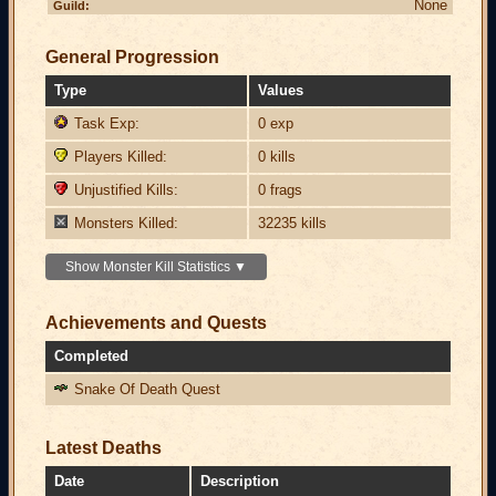
None
Guild:
General Progression
Type
Values
Task Exp:
0 exp
Players Killed:
0 kills
Unjustified Kills:
0 frags
Monsters Killed:
32235 kills
Show Monster Kill Statistics ▼
Achievements and Quests
Completed
Snake Of Death Quest
Latest Deaths
Date
Description