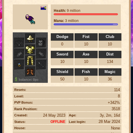
Health:
9 million
Mana:
3 million
Dodge
Fist
Club
0
10
10
Sword
Axe
Dist
10
10
134
Shield
Fish
Magic
50
10
36
balance: 0pc
114
Resets:
8
Level:
+342%
PVP Bonus:
3518
Rank Position:
24 May 2023
3y, 2m, 16d
Created:
Age:
28 Mar 2024
OFFLINE
Status:
Last login:
None
House: