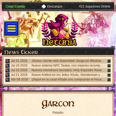
Crear Cuenta
Descargas
422 Jugadores Online
Jul 31 2026
¡Nuevo cliente web disponible! Juega en Windows, Android y iPhone sin necesidad de instalar nada. Accede desde el panel "Mi Cuenta".
Jul 24 2026
Nuevo sistema NPC Tasker, con mejores recompensas y tareas de eventos. Visita al NPC Tasker con el Cliente Universal actualizado.
Jul 23 2026
Nuevos monstruos lanzados: Holy Inquisitor Reset 4000 y Gunsmoke Reset 4200. Refinación en la estatua Rigel, caza 6.
Jul 21 2026
Nuevo Antibot en los Jefes: Khufu, Slenderman y Carnage. Responde un desafío visual al hablar con los NPCs guardias para acceder a las salas.
Abr 08 2026
¡Depot en tu casa! Añade uno comprando el House Depot Pack en la Shop. Límite de 1 por casa.
Garcon
Paladin