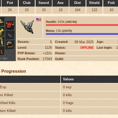
Fist
Club
Sword
Axe
Dist
Shield
Fish
24
10
10
10
164
122
10
Health:
345k
(345740)
Mana:
23k
(23370)
5
09 Mar 2025
Resets:
Created:
Age:
1126
1
Level:
Status:
Last login:
OFFLINE
+15%
PVP Bonus:
House:
e: 0pc
17043
Rank Position:
Guild:
 Progression
Values
Exp:
0 exp
s Killed:
0 kills
ified Kills:
0 frags
ers Killed:
0 kills