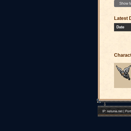
Show Mo
Latest 
Date
Charac
IP: netunia.net | Por