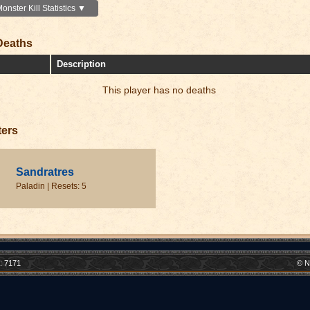
nster Kill Statistics ▼
Deaths
Description
This player has no deaths
ters
Sandratres
Paladin | Resets: 5
t: 7171
© N