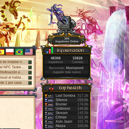
386
Jugadores Online
48306
33826
¡Nuevo cliente web disponible! Juega en Windows, Android y iPhone sin necesidad de instalar nada. Accede desde el panel "Mi Cuenta".
Jugadores
Cuentas
Nuevo sistema NPC Tasker, con mejores recompensas y tareas de eventos. Visita al NPC Tasker con el Cliente Universal actualizado.
Maxispeed
Bienvenido,
!
Nuevos monstruos lanzados: Holy Inquisitor Reset 4000 y Gunsmoke Reset 4200. Refinación en la estatua Rigel, caza 6.
Jugador más nuevo
Nuevo Antibot en los Jefes: Khufu, Slenderman y Carnage. Responde un desafío visual al hablar con los NPCs guardias para acceder a las salas.
de 1 por casa.
Last Sombra
317,2b
Silence
250,6b
Brumer
174,6b
Umbreon
146,8b
Skream
145,5b
Climax
111,4b
Xolo Jaam
101,7b
Akaza
100,6b