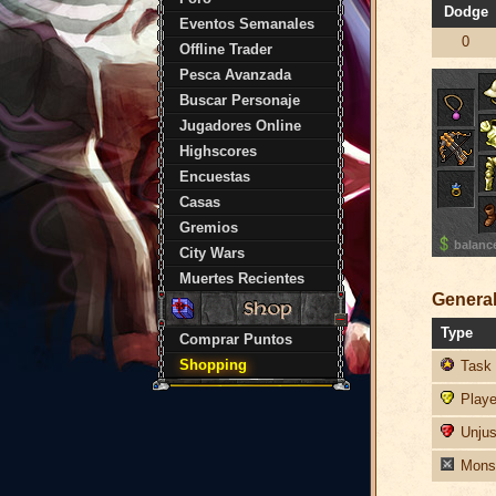
Dodge
Eventos Semanales
0
Offline Trader
Pesca Avanzada
Buscar Personaje
Jugadores Online
Highscores
Encuestas
Casas
Gremios
balanc
City Wars
Muertes Recientes
General
Type
Comprar Puntos
Shopping
Task 
Player
Unjust
Monst