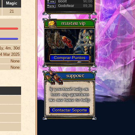
Boolt
90,6b
Magic
Godofwar
89,3b
21
1y, 4m, 30d
4 Mar 2025
Comprar Puntos
None
None
Contactar Soporte