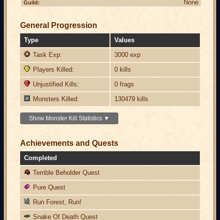
None
Guild:
General Progression
Type
Values
Task Exp:
3000 exp
Players Killed:
0 kills
Unjustified Kills:
0 frags
Monsters Killed:
130479 kills
Show Monster Kill Statistics ▼
Achievements and Quests
Completed
Terrible Beholder Quest
Pure Quest
Run Forest, Run!
Snake Of Death Quest