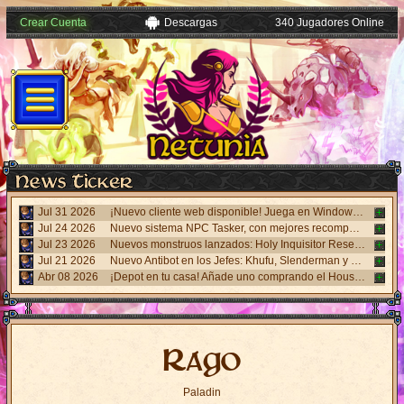
Crear Cuenta
Descargas
340 Jugadores Online
Jul 31 2026
¡Nuevo cliente web disponible! Juega en Windows, Android y iPhone sin necesidad de instalar nada. Accede desde el panel "Mi Cuenta".
Jul 24 2026
Nuevo sistema NPC Tasker, con mejores recompensas y tareas de eventos. Visita al NPC Tasker con el Cliente Universal actualizado.
Jul 23 2026
Nuevos monstruos lanzados: Holy Inquisitor Reset 4000 y Gunsmoke Reset 4200. Refinación en la estatua Rigel, caza 6.
Jul 21 2026
Nuevo Antibot en los Jefes: Khufu, Slenderman y Carnage. Responde un desafío visual al hablar con los NPCs guardias para acceder a las salas.
Abr 08 2026
¡Depot en tu casa! Añade uno comprando el House Depot Pack en la Shop. Límite de 1 por casa.
Rago
Paladin