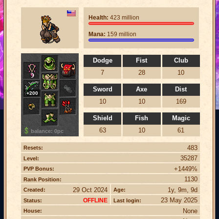
Health:
423 million
Mana:
159 million
Dodge
Fist
Club
7
28
10
Sword
Axe
Dist
+200
10
10
169
Shield
Fish
Magic
63
10
61
balance: 0pc
483
Resets:
35287
Level:
+1449%
PVP Bonus:
1130
Rank Position:
29 Oct 2024
1y, 9m, 9d
Created:
Age:
23 May 2025
OFFLINE
Status:
Last login:
None
House: