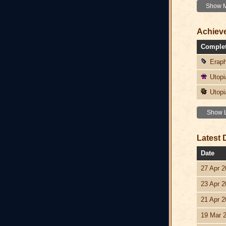
Show Mo
Achiev
Comple
Eraph
Utopia
Utopi
Show L
Latest 
Date
27 Apr 2
23 Apr 2
21 Apr 2
19 Mar 