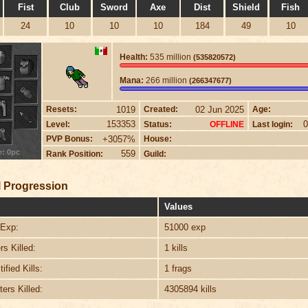
Fist
Club
Sword
Axe
Dist
Shield
Fish
24
10
10
10
184
49
10
Health:
535 million
(535820572)
Mana:
266 million
(266347677)
1019
02 Jun 2025
Resets:
Created:
Age:
153353
0
Level:
Status:
Last login:
OFFLINE
+3057%
PVP Bonus:
House:
e: 0pc
559
Rank Position:
Guild:
 Progression
Values
Exp:
51000 exp
s Killed:
1 kills
ified Kills:
1 frags
ers Killed:
4305894 kills