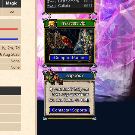
Last Sombra
6837
Magic
Calipto
6641
65
1y, 2m, 7d
6 Aug 2026
Comprar Puntos
None
None
Contactar Soporte