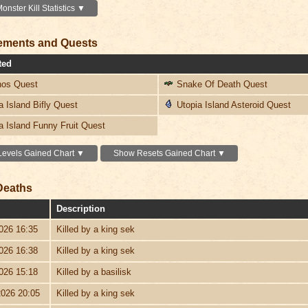
nster Kill Statistics ▼
ements and Quests
ted
os Quest
Snake Of Death Quest
 Island Bifly Quest
Utopia Island Asteroid Quest
a Island Funny Fruit Quest
evels Gained Chart ▼
Show Resets Gained Chart ▼
Deaths
Description
026 16:35
Killed by a king sek
026 16:38
Killed by a king sek
026 15:18
Killed by a basilisk
2026 20:05
Killed by a king sek