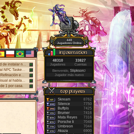
448
Jugadores Online
48310
33827
¡Nuevo cliente web disponible! Juega en Windows, Android y iPhone sin necesidad de instalar nada. Accede desde el panel "Mi Cuenta".
Jugadores
Cuentas
Nuevo sistema NPC Tasker, con mejores recompensas y tareas de eventos. Visita al NPC Tasker con el Cliente Universal actualizado.
Slipksorc
Bienvenido,
!
Nuevos monstruos lanzados: Holy Inquisitor Reset 4000 y Gunsmoke Reset 4200. Refinación en la estatua Rigel, caza 6.
Jugador más nuevo
Nuevo Antibot en los Jefes: Khufu, Slenderman y Carnage. Responde un desafío visual al hablar con los NPCs guardias para acceder a las salas.
de 1 por casa.
Skream
8762
Silence
7750
Buffpls
7425
Brumer
7416
Mata Reyes
7316
Porsche Ii
7048
Umbreon
7044
Akaza
6900