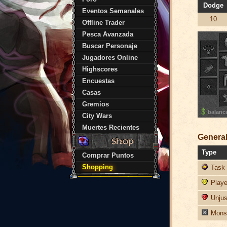
Dodge
Eventos Semanales
10
Offline Trader
Pesca Avanzada
Buscar Personaje
Jugadores Online
Highscores
Encuestas
Casas
Gremios
balanc
City Wars
Muertes Recientes
General
Type
Comprar Puntos
Shopping
Task 
Player
Unjust
Monst