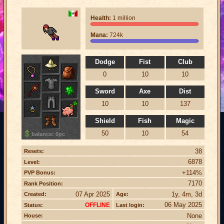
Health:
1 million
Mana:
724k
Dodge
Fist
Club
0
10
10
Sword
Axe
Dist
10
10
137
Shield
Fish
Magic
50
10
54
balance: 0pc
38
Resets:
6878
Level:
+114%
PVP Bonus:
7170
Rank Position:
07 Apr 2025
1y, 4m, 3d
Created:
Age:
06 May 2025
OFFLINE
Status:
Last login:
None
House: