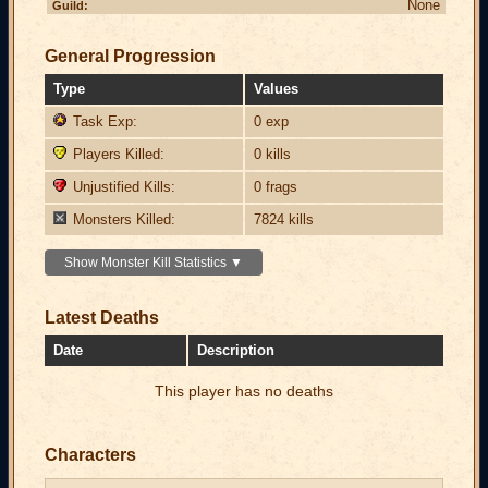
None
Guild:
General Progression
Type
Values
Task Exp:
0 exp
Players Killed:
0 kills
Unjustified Kills:
0 frags
Monsters Killed:
7824 kills
Show Monster Kill Statistics ▼
Latest Deaths
Date
Description
This player has no deaths
Characters