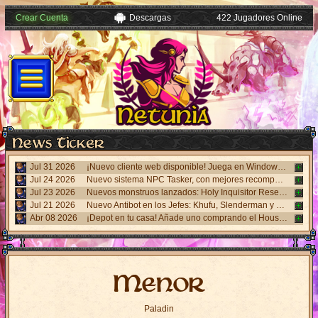
Crear Cuenta
Descargas
422 Jugadores Online
Jul 31 2026
¡Nuevo cliente web disponible! Juega en Windows, Android y iPhone sin necesidad de instalar nada. Accede desde el panel "Mi Cuenta".
Jul 24 2026
Nuevo sistema NPC Tasker, con mejores recompensas y tareas de eventos. Visita al NPC Tasker con el Cliente Universal actualizado.
Jul 23 2026
Nuevos monstruos lanzados: Holy Inquisitor Reset 4000 y Gunsmoke Reset 4200. Refinación en la estatua Rigel, caza 6.
Jul 21 2026
Nuevo Antibot en los Jefes: Khufu, Slenderman y Carnage. Responde un desafío visual al hablar con los NPCs guardias para acceder a las salas.
Abr 08 2026
¡Depot en tu casa! Añade uno comprando el House Depot Pack en la Shop. Límite de 1 por casa.
Menor
Paladin