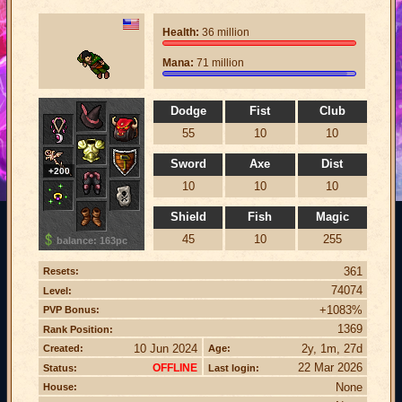
Health:
36 million
Mana:
71 million
Dodge
Fist
Club
55
10
10
Sword
Axe
Dist
+200
10
10
10
Shield
Fish
Magic
45
10
255
balance: 163pc
361
Resets:
74074
Level:
+1083%
PVP Bonus:
1369
Rank Position:
10 Jun 2024
2y, 1m, 27d
Created:
Age:
22 Mar 2026
OFFLINE
Status:
Last login:
None
House: