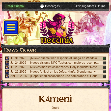
Crear Cuenta
Descargas
422 Jugadores Online
Jul 31 2026
¡Nuevo cliente web disponible! Juega en Windows, Android y iPhone sin necesidad de instalar nada. Accede desde el panel "Mi Cuenta".
Jul 24 2026
Nuevo sistema NPC Tasker, con mejores recompensas y tareas de eventos. Visita al NPC Tasker con el Cliente Universal actualizado.
Jul 23 2026
Nuevos monstruos lanzados: Holy Inquisitor Reset 4000 y Gunsmoke Reset 4200. Refinación en la estatua Rigel, caza 6.
Jul 21 2026
Nuevo Antibot en los Jefes: Khufu, Slenderman y Carnage. Responde un desafío visual al hablar con los NPCs guardias para acceder a las salas.
Abr 08 2026
¡Depot en tu casa! Añade uno comprando el House Depot Pack en la Shop. Límite de 1 por casa.
Kameni
Druid