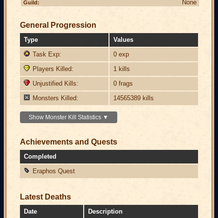
None
Guild:
General Progression
Type
Values
Task Exp:
0 exp
Players Killed:
1 kills
Unjustified Kills:
0 frags
Monsters Killed:
14565389 kills
Show Monster Kill Statistics ▼
Achievements and Quests
Completed
Eraphos Quest
Latest Deaths
Date
Description