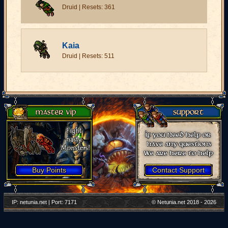
Druid | Resets: 361
Kaia
Druid | Resets: 511
Buy Points
Contact Support
IP: netunia.net | Port: 7171
© Netunia.net 2018 - 2026