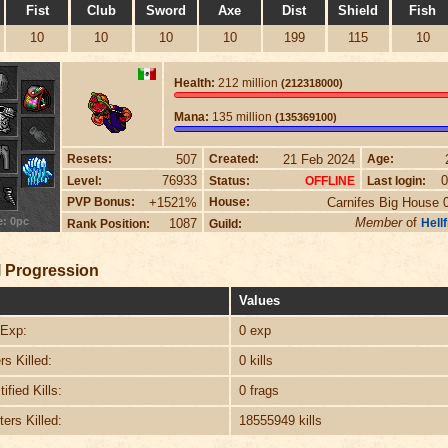
Fist
Club
Sword
Axe
Dist
Shield
Fish
10
10
10
10
199
115
10
Health:
212 million
(212318000)
Mana:
135 million
(135369100)
507
21 Feb 2024
Resets:
Created:
Age:
76933
0
Level:
Status:
Last login:
OFFLINE
+1521%
Carnifes Big House 0
PVP Bonus:
House:
e: 0pc
Member
of
1087
Hellf
Rank Position:
Guild:
 Progression
Values
Exp:
0 exp
s Killed:
0 kills
ified Kills:
0 frags
ers Killed:
18555949 kills