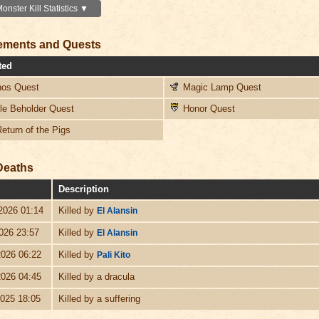
nster Kill Statistics ▼
ements and Quests
ted
os Quest
Magic Lamp Quest
ble Beholder Quest
Honor Quest
eturn of the Pigs
Deaths
Description
2026 01:14
Killed by
El Alansin
026 23:57
Killed by
El Alansin
2026 06:22
Killed by
Pali Kito
2026 04:45
Killed by a dracula
2025 18:05
Killed by a suffering