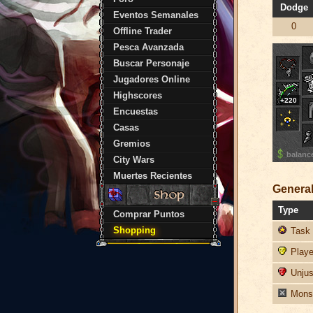
Dodge
Eventos Semanales
0
Offline Trader
Pesca Avanzada
Buscar Personaje
Jugadores Online
Highscores
+220
Encuestas
Casas
Gremios
balanc
City Wars
Muertes Recientes
General
Type
Comprar Puntos
Shopping
Task 
Player
Unjust
Monst