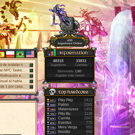
406
Jugadores Online
48315
33831
¡Nuevo cliente web disponible! Juega en Windows, Android y iPhone sin necesidad de instalar nada. Accede desde el panel "Mi Cuenta".
Jugadores
Cuentas
Nuevo sistema NPC Tasker, con mejores recompensas y tareas de eventos. Visita al NPC Tasker con el Cliente Universal actualizado.
Liki
Bienvenido,
!
Nuevos monstruos lanzados: Holy Inquisitor Reset 4000 y Gunsmoke Reset 4200. Refinación en la estatua Rigel, caza 6.
Jugador más nuevo
Nuevo Antibot en los Jefes: Khufu, Slenderman y Carnage. Responde un desafío visual al hablar con los NPCs guardias para acceder a las salas.
de 1 por casa.
Piky Piky
2412
Palinn
2282
Matarreyess
1401
Piky Bu
1139
Carnita
1047
Eventos
775
Mera Verga
652
Noodle
554