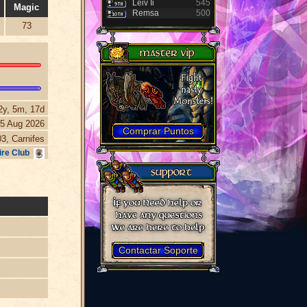
Leiv Ii
545
Magic
Remsa
500
73
2y, 5m, 17d
5 Aug 2026
Comprar Puntos
3, Carnifes
ire Club
Contactar Soporte