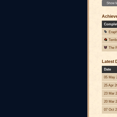
Show Mo
Achiev
Comple
Eraph
Terri
The R
Latest 
Date
05 May 
25 Apr 2
23 Mar 
20 Mar 
07 Oct 