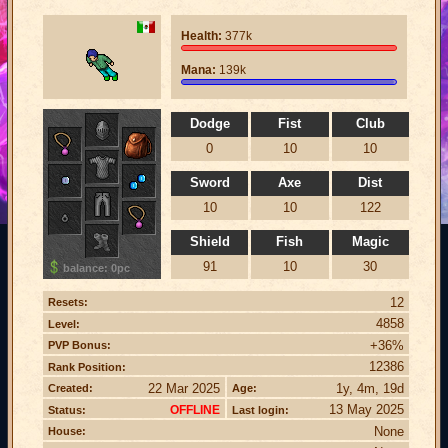
Health:
377k
Mana:
139k
Dodge
Fist
Club
0
10
10
Sword
Axe
Dist
10
10
122
Shield
Fish
Magic
91
10
30
balance: 0pc
12
Resets:
4858
Level:
+36%
PVP Bonus:
12386
Rank Position:
22 Mar 2025
1y, 4m, 19d
Created:
Age:
13 May 2025
OFFLINE
Status:
Last login:
None
House: