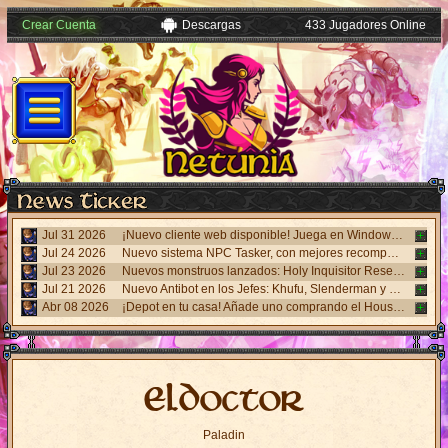
Crear Cuenta
Descargas
433 Jugadores Online
Jul 31 2026
¡Nuevo cliente web disponible! Juega en Windows, Android y iPhone sin necesidad de instalar nada. Accede desde el panel "Mi Cuenta".
Jul 24 2026
Nuevo sistema NPC Tasker, con mejores recompensas y tareas de eventos. Visita al NPC Tasker con el Cliente Universal actualizado.
Jul 23 2026
Nuevos monstruos lanzados: Holy Inquisitor Reset 4000 y Gunsmoke Reset 4200. Refinación en la estatua Rigel, caza 6.
Jul 21 2026
Nuevo Antibot en los Jefes: Khufu, Slenderman y Carnage. Responde un desafío visual al hablar con los NPCs guardias para acceder a las salas.
Abr 08 2026
¡Depot en tu casa! Añade uno comprando el House Depot Pack en la Shop. Límite de 1 por casa.
Eldoctor
Paladin