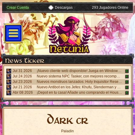
Crear Cuenta
Descargas
293 Jugadores Online
Jul 31 2026
¡Nuevo cliente web disponible! Juega en Windows, Android y iPhone sin necesidad de instalar nada. Accede desde el panel "Mi Cuenta".
Jul 24 2026
Nuevo sistema NPC Tasker, con mejores recompensas y tareas de eventos. Visita al NPC Tasker con el Cliente Universal actualizado.
Jul 23 2026
Nuevos monstruos lanzados: Holy Inquisitor Reset 4000 y Gunsmoke Reset 4200. Refinación en la estatua Rigel, caza 6.
Jul 21 2026
Nuevo Antibot en los Jefes: Khufu, Slenderman y Carnage. Responde un desafío visual al hablar con los NPCs guardias para acceder a las salas.
Abr 08 2026
¡Depot en tu casa! Añade uno comprando el House Depot Pack en la Shop. Límite de 1 por casa.
Dark cr
Paladin