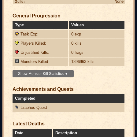
None
Guild:
General Progression
Type
Values
Task Exp:
0 exp
Players Killed:
0 kills
Unjustified Kills:
0 frags
Monsters Killed:
1396963 kills
Show Monster Kill Statistics ▼
Achievements and Quests
Completed
Eraphos Quest
Latest Deaths
Date
Description