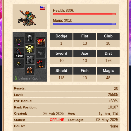
Health:
830k
Mana:
301k
Dodge
Fist
Club
1
13
10
Sword
Axe
Dist
+100
10
10
176
Shield
Fish
Magic
118
10
48
balance: 0pc
20
Resets:
25505
Level:
+60%
PVP Bonus:
10107
Rank Position:
26 Feb 2025
1y, 5m, 11d
Created:
Age:
08 May 2025
OFFLINE
Status:
Last login:
None
House: