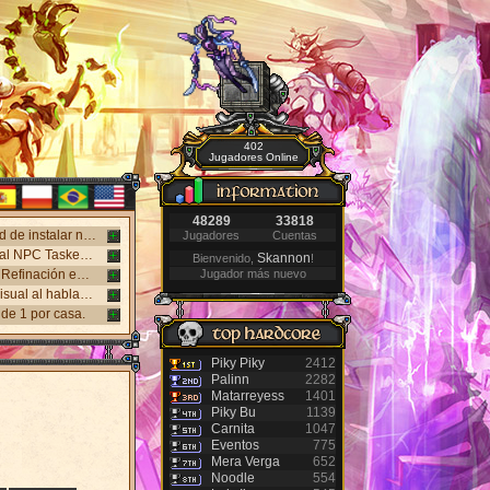
402
Jugadores Online
48289
33818
¡Nuevo cliente web disponible! Juega en Windows, Android y iPhone sin necesidad de instalar nada. Accede desde el panel "Mi Cuenta".
Jugadores
Cuentas
Nuevo sistema NPC Tasker, con mejores recompensas y tareas de eventos. Visita al NPC Tasker con el Cliente Universal actualizado.
Skannon
Bienvenido,
!
Nuevos monstruos lanzados: Holy Inquisitor Reset 4000 y Gunsmoke Reset 4200. Refinación en la estatua Rigel, caza 6.
Jugador más nuevo
Nuevo Antibot en los Jefes: Khufu, Slenderman y Carnage. Responde un desafío visual al hablar con los NPCs guardias para acceder a las salas.
de 1 por casa.
Piky Piky
2412
Palinn
2282
Matarreyess
1401
Piky Bu
1139
Carnita
1047
Eventos
775
Mera Verga
652
Noodle
554