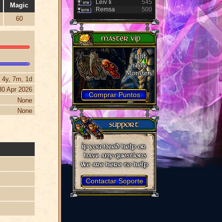
Leiv Ii
545
Magic
Remsa
500
60
4y, 7m, 1d
30 Apr 2026
Comprar Puntos
None
None
Contactar Soporte