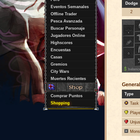
Dodge
Eventos Semanales
2
Offline Trader
Pesca Avanzada
Buscar Personaje
Jugadores Online
Highscores
Encuestas
Casas
Gremios
balanc
City Wars
Muertes Recientes
General
Type
Comprar Puntos
Shopping
Task 
Player
Unjust
Monst