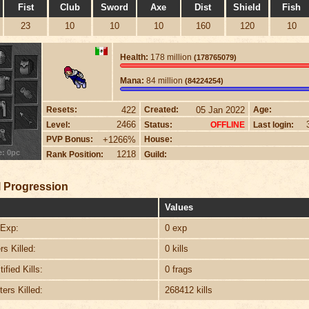
Fist
Club
Sword
Axe
Dist
Shield
Fish
23
10
10
10
160
120
10
Health:
178 million
(178765079)
Mana:
84 million
(84224254)
422
05 Jan 2022
Resets:
Created:
Age:
2466
Level:
Status:
Last login:
OFFLINE
+1266%
PVP Bonus:
House:
e: 0pc
1218
Rank Position:
Guild:
 Progression
Values
Exp:
0 exp
s Killed:
0 kills
ified Kills:
0 frags
ers Killed:
268412 kills