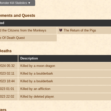
nster Kill Statistics ▼
ements and Quests
ted
 the Citizens from the Monkeys
The Return of the Pigs
 Of Death Quest
Deaths
Description
2024 05:32
Killed by a moon dragon
2023 02:11
Killed by a boulderbark
2023 18:44
Killed by a boulderbark
2023 01:01
Killed by an affliction
2023 22:02
Killed by deleted player.
ters