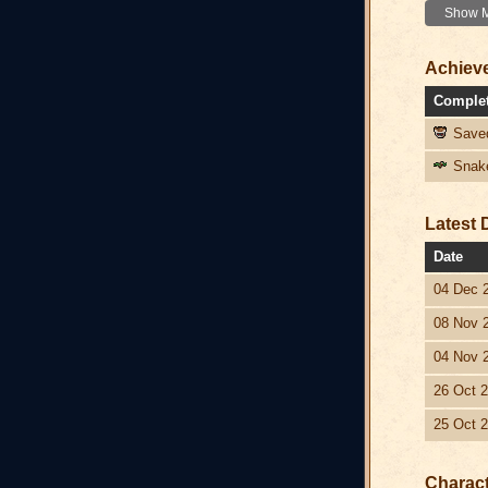
Show Mo
Achiev
Comple
Saved
Snake
Latest 
Date
04 Dec 
08 Nov 
04 Nov 
26 Oct 
25 Oct 
Charac