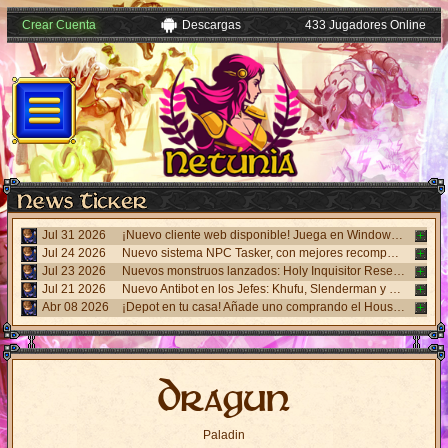
Crear Cuenta
Descargas
433 Jugadores Online
Jul 31 2026
¡Nuevo cliente web disponible! Juega en Windows, Android y iPhone sin necesidad de instalar nada. Accede desde el panel "Mi Cuenta".
Jul 24 2026
Nuevo sistema NPC Tasker, con mejores recompensas y tareas de eventos. Visita al NPC Tasker con el Cliente Universal actualizado.
Jul 23 2026
Nuevos monstruos lanzados: Holy Inquisitor Reset 4000 y Gunsmoke Reset 4200. Refinación en la estatua Rigel, caza 6.
Jul 21 2026
Nuevo Antibot en los Jefes: Khufu, Slenderman y Carnage. Responde un desafío visual al hablar con los NPCs guardias para acceder a las salas.
Abr 08 2026
¡Depot en tu casa! Añade uno comprando el House Depot Pack en la Shop. Límite de 1 por casa.
Dragun
Paladin