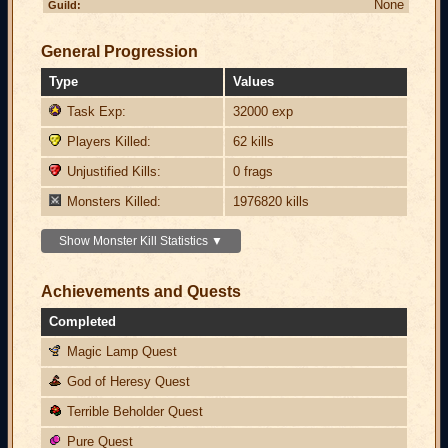
None
Guild:
General Progression
Type
Values
Task Exp:
32000 exp
Players Killed:
62 kills
Unjustified Kills:
0 frags
Monsters Killed:
1976820 kills
Show Monster Kill Statistics ▼
Achievements and Quests
Completed
Magic Lamp Quest
God of Heresy Quest
Terrible Beholder Quest
Pure Quest