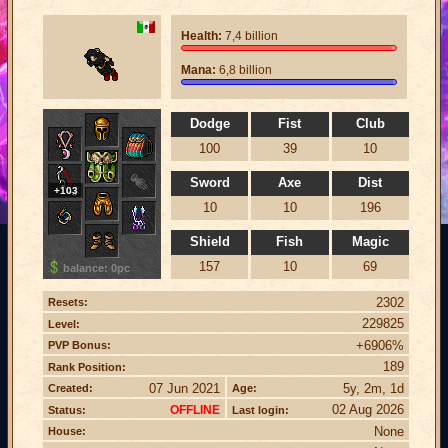
Health:
7,4 billion
Mana:
6,8 billion
Dodge
Fist
Club
100
39
10
Sword
Axe
Dist
+103
10
10
196
Shield
Fish
Magic
157
10
69
balance: 0pc
2302
Resets:
229825
Level:
+6906%
PVP Bonus:
189
Rank Position:
07 Jun 2021
5y, 2m, 1d
Created:
Age:
02 Aug 2026
OFFLINE
Status:
Last login:
None
House: