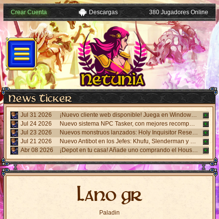
Crear Cuenta
Descargas
380 Jugadores Online
Jul 31 2026
¡Nuevo cliente web disponible! Juega en Windows, Android y iPhone sin necesidad de instalar nada. Accede desde el panel "Mi Cuenta".
Jul 24 2026
Nuevo sistema NPC Tasker, con mejores recompensas y tareas de eventos. Visita al NPC Tasker con el Cliente Universal actualizado.
Jul 23 2026
Nuevos monstruos lanzados: Holy Inquisitor Reset 4000 y Gunsmoke Reset 4200. Refinación en la estatua Rigel, caza 6.
Jul 21 2026
Nuevo Antibot en los Jefes: Khufu, Slenderman y Carnage. Responde un desafío visual al hablar con los NPCs guardias para acceder a las salas.
Abr 08 2026
¡Depot en tu casa! Añade uno comprando el House Depot Pack en la Shop. Límite de 1 por casa.
Lano gr
Paladin