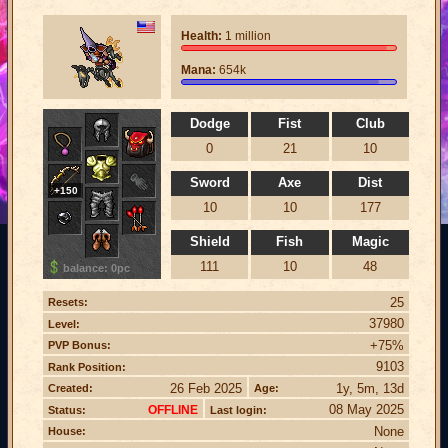
Health:
1 million
Mana:
654k
Dodge
Fist
Club
0
21
10
Sword
Axe
Dist
+150
10
10
177
Shield
Fish
Magic
111
10
48
balance: 0pc
25
Resets:
37980
Level:
+75%
PVP Bonus:
9103
Rank Position:
26 Feb 2025
1y, 5m, 13d
Created:
Age:
08 May 2025
OFFLINE
Status:
Last login:
None
House: