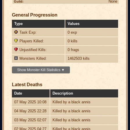
None
Guild:
General Progression
Type
Values
Task Exp:
0 exp
Players Killed:
0 kills
Unjustified Kills:
0 frags
Monsters Killed:
1462503 kills
Show Monster Kill Statistics ▼
Latest Deaths
Date
Description
07 May 2025 10:08
Killed by a black annis
04 May 2025 22:28
Killed by a black annis
03 May 2025 02:07
Killed by a black annis
02 May 2025 04:27
Killed by a black annis