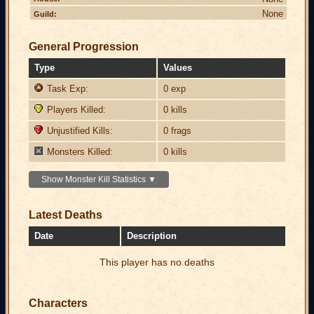
None
Guild:
General Progression
Type
Values
Task Exp:
0 exp
Players Killed:
0 kills
Unjustified Kills:
0 frags
Monsters Killed:
0 kills
Show Monster Kill Statistics ▼
Latest Deaths
Date
Description
This player has no deaths
Characters