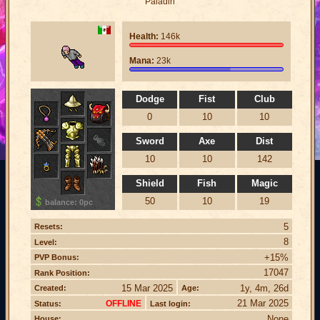
Paladin
Health:
146k
Mana:
23k
Dodge
Fist
Club
0
10
10
Sword
Axe
Dist
10
10
142
Shield
Fish
Magic
50
10
19
balance: 0pc
5
Resets:
8
Level:
+15%
PVP Bonus:
17047
Rank Position:
15 Mar 2025
1y, 4m, 26d
Created:
Age:
21 Mar 2025
OFFLINE
Status:
Last login:
None
House: