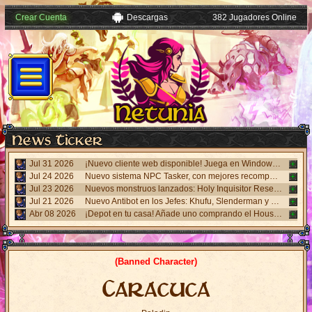
Crear Cuenta
Descargas
382 Jugadores Online
Jul 31 2026
¡Nuevo cliente web disponible! Juega en Windows, Android y iPhone sin necesidad de instalar nada. Accede desde el panel "Mi Cuenta".
Jul 24 2026
Nuevo sistema NPC Tasker, con mejores recompensas y tareas de eventos. Visita al NPC Tasker con el Cliente Universal actualizado.
Jul 23 2026
Nuevos monstruos lanzados: Holy Inquisitor Reset 4000 y Gunsmoke Reset 4200. Refinación en la estatua Rigel, caza 6.
Jul 21 2026
Nuevo Antibot en los Jefes: Khufu, Slenderman y Carnage. Responde un desafío visual al hablar con los NPCs guardias para acceder a las salas.
Abr 08 2026
¡Depot en tu casa! Añade uno comprando el House Depot Pack en la Shop. Límite de 1 por casa.
(Banned Character)
Caracuca