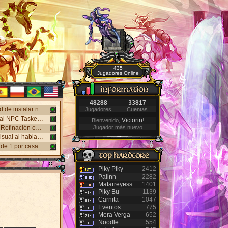
435
Jugadores Online
48288
33817
¡Nuevo cliente web disponible! Juega en Windows, Android y iPhone sin necesidad de instalar nada. Accede desde el panel "Mi Cuenta".
Jugadores
Cuentas
Nuevo sistema NPC Tasker, con mejores recompensas y tareas de eventos. Visita al NPC Tasker con el Cliente Universal actualizado.
Victorin
Bienvenido,
!
Nuevos monstruos lanzados: Holy Inquisitor Reset 4000 y Gunsmoke Reset 4200. Refinación en la estatua Rigel, caza 6.
Jugador más nuevo
Nuevo Antibot en los Jefes: Khufu, Slenderman y Carnage. Responde un desafío visual al hablar con los NPCs guardias para acceder a las salas.
de 1 por casa.
Piky Piky
2412
Palinn
2282
Matarreyess
1401
Piky Bu
1139
Carnita
1047
Eventos
775
Mera Verga
652
Noodle
554