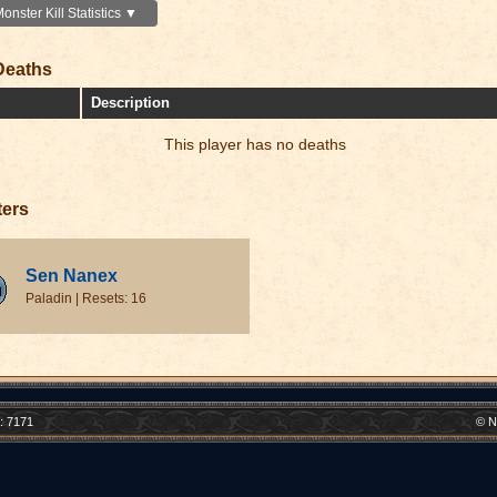
nster Kill Statistics ▼
Deaths
Description
This player has no deaths
ters
Sen Nanex
Paladin | Resets: 16
t: 7171
© N