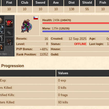
Fist
Club
Sword
Axe
Dist
Shield
Fish
10
10
10
10
138
55
10
Health:
249k
(249470)
Mana:
125k
(125235)
16
12 Sep 2025
0
Resets:
Created:
Age:
8
1
Level:
Status:
Last login:
OFFLINE
+48%
PVP Bonus:
House:
e: 0pc
11052
Rank Position:
Guild:
 Progression
Values
Exp:
0 exp
s Killed:
0 kills
ified Kills:
0 frags
ers Killed:
93 kills