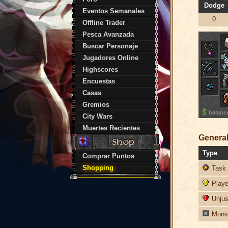
Dodge
Eventos Semanales
0
Offline Trader
Pesca Avanzada
Buscar Personaje
Jugadores Online
Highscores
Encuestas
Casas
Gremios
balanc
City Wars
Muertes Recientes
General
Type
Comprar Puntos
Shopping
Task 
Player
Unjust
Monst