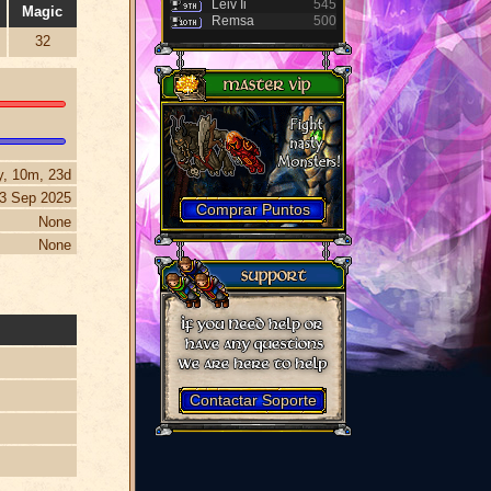
Leiv Ii
545
Magic
Remsa
500
32
y, 10m, 23d
3 Sep 2025
Comprar Puntos
None
None
Contactar Soporte