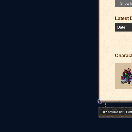
Show Mo
Latest 
Date
Charac
IP: netunia.net | Por