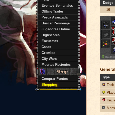
Dodge
Eventos Semanales
16
Offline Trader
Pesca Avanzada
Buscar Personaje
Jugadores Online
Highscores
Encuestas
Casas
Gremios
balanc
City Wars
Muertes Recientes
General
Type
Comprar Puntos
Shopping
Task 
Player
Unjust
Monst