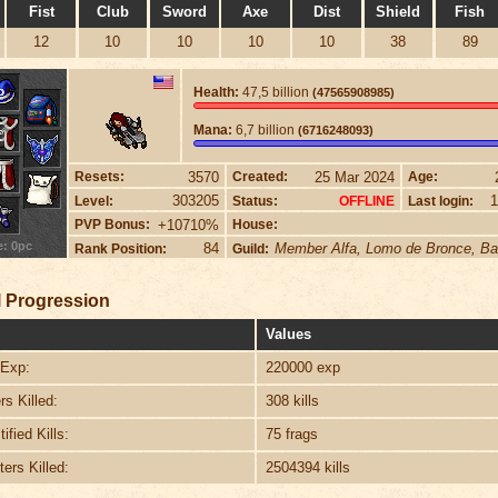
Fist
Club
Sword
Axe
Dist
Shield
Fish
12
10
10
10
10
38
89
Health:
47,5 billion
(47565908985)
Mana:
6,7 billion
(6716248093)
3570
25 Mar 2024
Resets:
Created:
Age:
303205
1
Level:
Status:
Last login:
OFFLINE
+10710%
PVP Bonus:
House:
e: 0pc
84
Rank Position:
Guild:
 Progression
Values
Exp:
220000 exp
s Killed:
308 kills
ified Kills:
75 frags
ers Killed:
2504394 kills