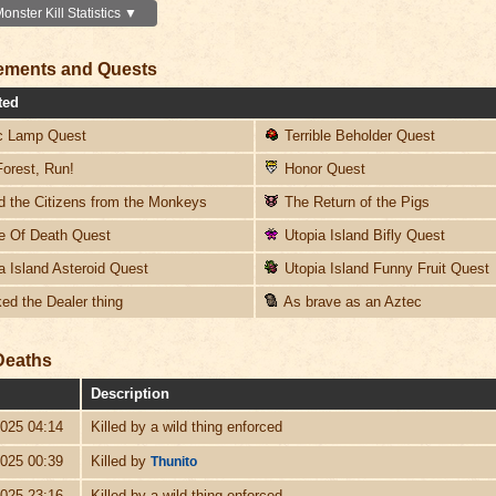
nster Kill Statistics ▼
ements and Quests
ted
 Lamp Quest
Terrible Beholder Quest
orest, Run!
Honor Quest
 the Citizens from the Monkeys
The Return of the Pigs
 Of Death Quest
Utopia Island Bifly Quest
a Island Asteroid Quest
Utopia Island Funny Fruit Quest
d the Dealer thing
As brave as an Aztec
Deaths
Description
2025 04:14
Killed by a wild thing enforced
2025 00:39
Killed by
Thunito
2025 23:16
Killed by a wild thing enforced