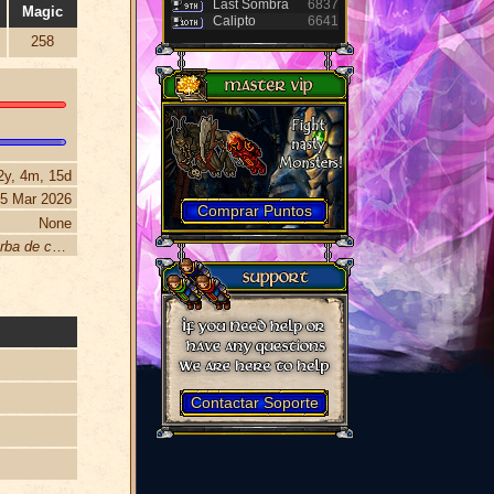
Last Sombra
6837
Magic
Calipto
6641
258
2y, 4m, 15d
5 Mar 2026
Comprar Puntos
None
Member Alfa, Lomo de Bronce, Barba de candado, Pelo en brazos, Espalda de guardian, Brazo de chalan, Voz de macho, Semental italiano, nunca pierde su hojita del mandado, le pega la vieja y le da a la cerveza bien helada, titiritero de titeres
Contactar Soporte