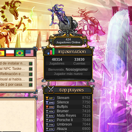
424
Jugadores Online
48314
33830
¡Nuevo cliente web disponible! Juega en Windows, Android y iPhone sin necesidad de instalar nada. Accede desde el panel "Mi Cuenta".
Jugadores
Cuentas
Nuevo sistema NPC Tasker, con mejores recompensas y tareas de eventos. Visita al NPC Tasker con el Cliente Universal actualizado.
Nosoygnomo
Bienvenido,
!
Nuevos monstruos lanzados: Holy Inquisitor Reset 4000 y Gunsmoke Reset 4200. Refinación en la estatua Rigel, caza 6.
Jugador más nuevo
Nuevo Antibot en los Jefes: Khufu, Slenderman y Carnage. Responde un desafío visual al hablar con los NPCs guardias para acceder a las salas.
de 1 por casa.
Skream
8762
Silence
7750
Buffpls
7425
Brumer
7416
Mata Reyes
7316
Porsche Ii
7048
Umbreon
7044
Akaza
6900