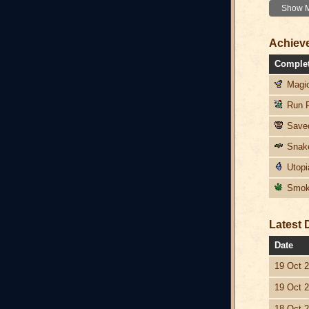
Show Mo
Achiev
Comple
Magic
Run F
Saved
Snake
Utopi
Smoke
Latest 
Date
19 Oct 
19 Oct 
18 Oct 